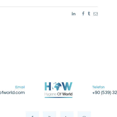
Email
Telefon
ofworld.com
+90 (539) 3