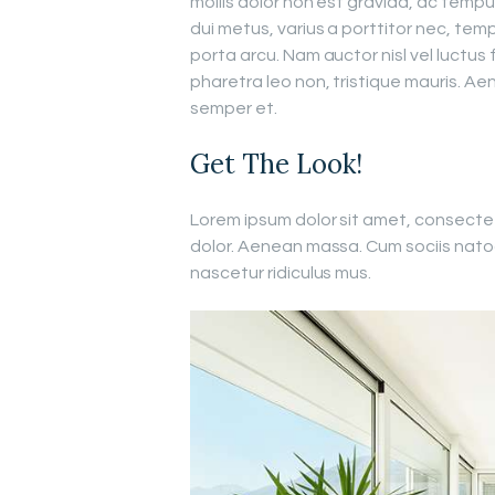
mollis dolor non est gravida, ac tem
dui metus, varius a porttitor nec, temp
porta arcu. Nam auctor nisl vel luctus 
pharetra leo non, tristique mauris. Aen
semper et.
Get The Look!
Lorem ipsum dolor sit amet, consecte
dolor. Aenean massa. Cum sociis nato
nascetur ridiculus mus.