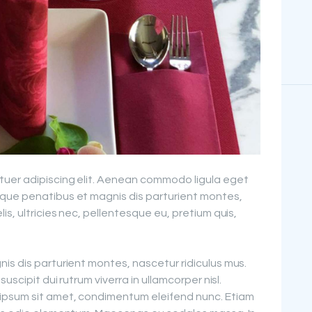
tuer adipiscing elit. Aenean commodo ligula eget
que penatibus et magnis dis parturient montes,
is, ultricies nec, pellentesque eu, pretium quis,
is dis parturient montes, nascetur ridiculus mus.
uscipit dui rutrum viverra in ullamcorper nisl.
ipsum sit amet, condimentum eleifend nunc. Etiam