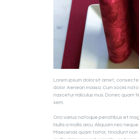
Lorem ipsum dolor sit amet, consecte
dolor. Aenean massa. Cum sociis nato
nascetur ridiculus mus. Donec quam fel
sem.
Orci varius natoque penatibus et magn
Nulla a mollis arcu. Aliquam nec neque s
Maecenas quam tortor, tincidunt non 