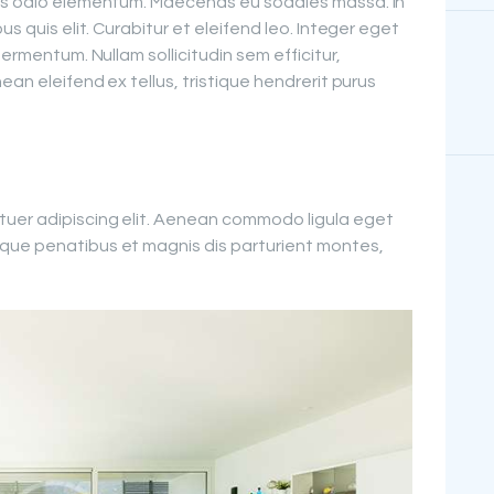
pus odio elementum. Maecenas eu sodales massa. In
us quis elit. Curabitur et eleifend leo. Integer eget
fermentum. Nullam sollicitudin sem efficitur,
ean eleifend ex tellus, tristique hendrerit purus
tuer adipiscing elit. Aenean commodo ligula eget
que penatibus et magnis dis parturient montes,