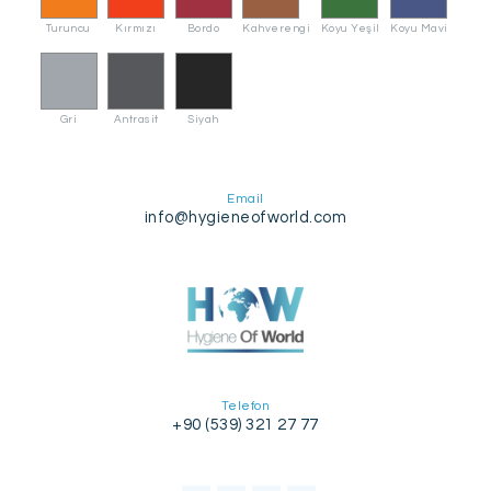
Turuncu
Kırmızı
Bordo
Kahverengi
Koyu Yeşil
Koyu Mavi
Gri
Antrasit
Siyah
Email
info@hygieneofworld.com
Telefon
+90 (539) 321 27 77