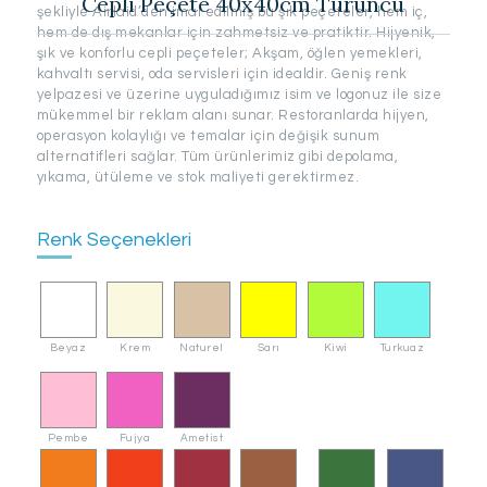
Cepli Peçete 40x40cm Turuncu
şekliyle Airlaid’den imal edilmiş bu şık peçeteler, hem iç,
hem de dış mekanlar için zahmetsiz ve pratiktir. Hijyenik,
şık ve konforlu cepli peçeteler; Akşam, öğlen yemekleri,
kahvaltı servisi, oda servisleri için idealdir. Geniş renk
yelpazesi ve üzerine uyguladığımız isim ve logonuz ile size
mükemmel bir reklam alanı sunar. Restoranlarda hijyen,
operasyon kolaylığı ve temalar için değişik sunum
alternatifleri sağlar. Tüm ürünlerimiz gibi depolama,
yıkama, ütüleme ve stok maliyeti gerektirmez.
Renk Seçenekleri
Beyaz
Krem
Naturel
Sarı
Kiwi
Turkuaz
Pembe
Fujya
Ametist