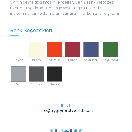
sıvının çevre dağılmasını engeller. Geniş renk yelpazesi,
üzerine uygulana bilen logo veya sloganınızla size
mükemmel bir reklam alanı sunarak markanızı öne çıkarır.
Renk Seçenekleri
Beyaz
Krem
Kırmızı
Bordo
Koyu Mavi
Koyu Yeşil
Gri
Antrasit
Siyah
Email
info@hygieneofworld.com