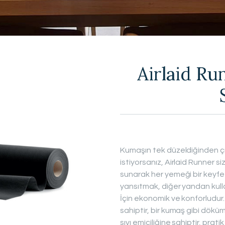
MAĞAZA
Airlaid R
Kumaşın tek düzeldiğinden çık
istiyorsanız, Airlaid Runner s
sunarak her yemeği bir keyfe
yansıtmak, diğer yandan kulla
İçin ekonomik ve konforludur
sahiptir, bir kumaş gibi döküm
sıvı emiciliğine sahiptir, prati