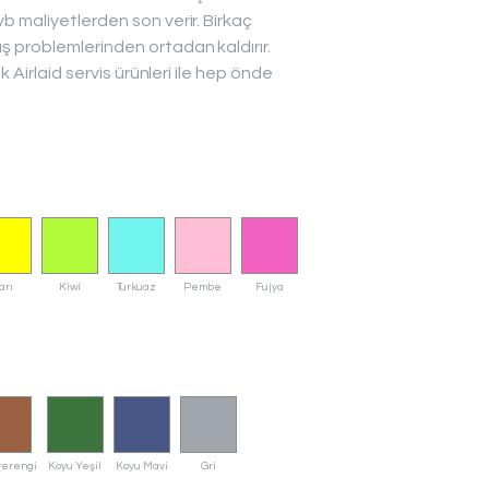
 maliyetlerden son verir. Birkaç
 problemlerinden ortadan kaldırır.
k Airlaid servis ürünleri ile hep önde
arı
Kiwi
Turkuaz
Pembe
Fujya
erengi
Koyu Yeşil
Koyu Mavi
Gri