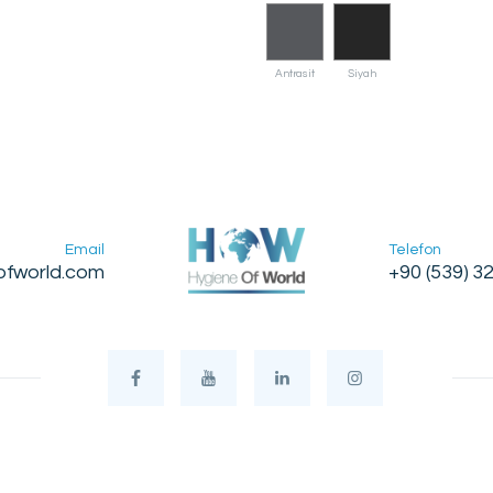
Antrasit
Siyah
Email
Telefon
ofworld.com
+90 (539) 3