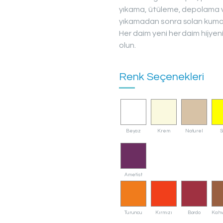
yıkama, ütüleme, depolama vb
yıkamadan sonra solan kumaş
Her daim yeni her daim hijyeni
olun.
Renk Seçenekleri
Beyaz
Krem
Naturel
S
Ametist
Turuncu
Kırmızı
Bordo
Kahv