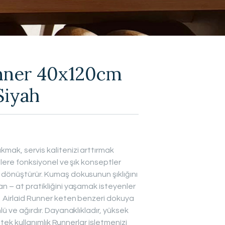
unner 40x120cm
Siyah
mak, servis kalitenizi arttırmak
izlere fonksiyonel ve şık konseptler
 dönüştürür. Kumaş dokusunun şıklığını
n – at pratikliğini yaşamak isteyenler
. Airlaid Runner keten benzeri dokuya
lü ve ağırdır. Dayanaklıkladır, yüksek
k tek kullanımlık Runnerlar işletmenizi